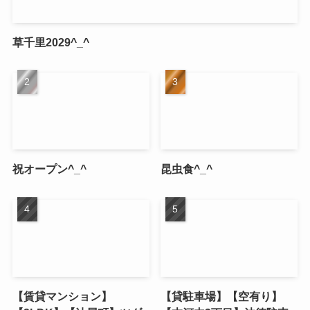
草千里2029^_^
祝オープン^_^
昆虫食^_^
【賃貸マンション】
【貸駐車場】【空有り】