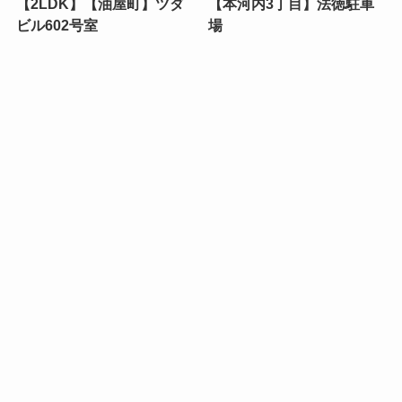
【2LDK】【油屋町】ツダ
【本河内3丁目】法徳駐車
ビル602号室
場