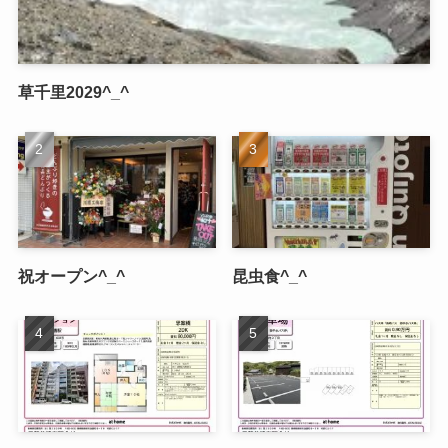
草千里2029^_^
祝オープン^_^
昆虫食^_^