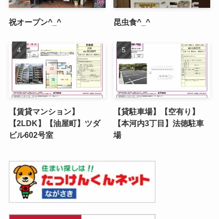
祝オープン^_^
昆虫食^_^
【賃貸マンション】
【貸駐車場】【空有り】
【2LDK】【油屋町】ツダ
【本河内3丁目】法徳駐車
ビル602号室
場