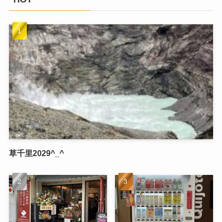
草千里2029^_^