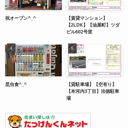
祝オープン^_^
【賃貸マンション】
【2LDK】【油屋町】ツダ
ビル602号室
昆虫食^_^
【貸駐車場】【空有り】
【本河内3丁目】法徳駐車
場