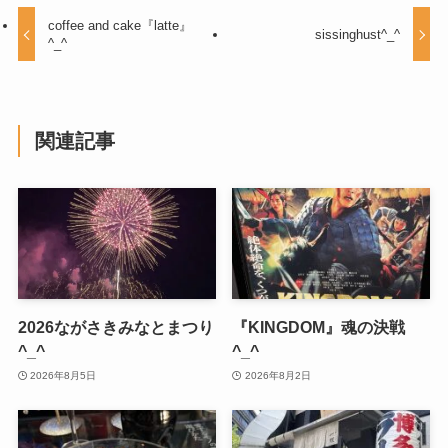
coffee and cake『latte』
sissinghust^_^
^_^
関連記事
2026ながさきみなとまつり
『KINGDOM』魂の決戦
^_^
^_^
2026年8月5日
2026年8月2日