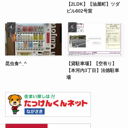
【2LDK】【油屋町】ツダ
ビル602号室
昆虫食^_^
【貸駐車場】【空有り】
【本河内3丁目】法徳駐車
場