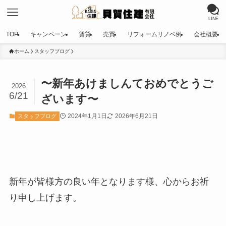
LINE
TOP
キャンペーン
賃貸
売買
リフォームリノベ例
会社概要
ホーム
スタッフブログ
〜新年あけましんておめでとうご
2026
6/21
ざいます〜
2024年1月1日
2026年6月21日
スタッフブログ
新年が皆様方の良い年となります様、心からお祈
り申し上げます。