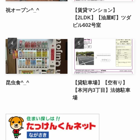
祝オープン^_^
【賃貸マンション】
【2LDK】【油屋町】ツダ
ビル602号室
昆虫食^_^
【貸駐車場】【空有り】
【本河内3丁目】法徳駐車
場