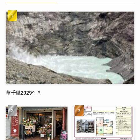
草千里2029^_^