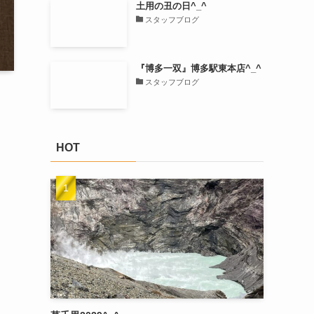
土用の丑の日^_^
スタッフブログ
『博多一双』博多駅東本店^_^
スタッフブログ
HOT