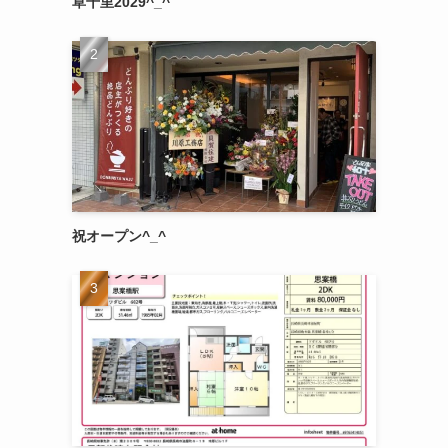
草千里2029^_^
祝オープン^_^