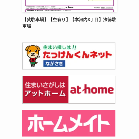
【貸駐車場】【空有り】【本河内3丁目】法徳駐
車場