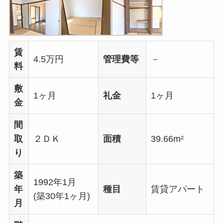
賃
4.5万円
管理費等
－
料
敷
1ヶ月
礼金
1ヶ月
金
間
取
２ＤＫ
面積
39.66m²
り
築
1992年1月
年
種目
賃貸アパート
(築30年1ヶ月)
月