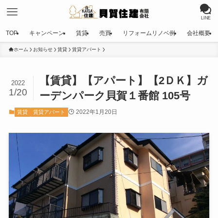
LINE
TOP
キャンペーン
賃貸
売買
リフォームリノベ例
会社概要
ホーム
お知らせ
賃貸
賃貸アパート
【賃貸】【アパート】【2ＤＫ】ガ
2022
1/20
ーデンパーク貝賀１番館 105号
2022年1月20日
賃貸
賃貸アパート