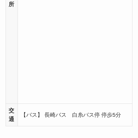
所
交
【バス】 長崎バス 白糸バス停 停歩5分
通