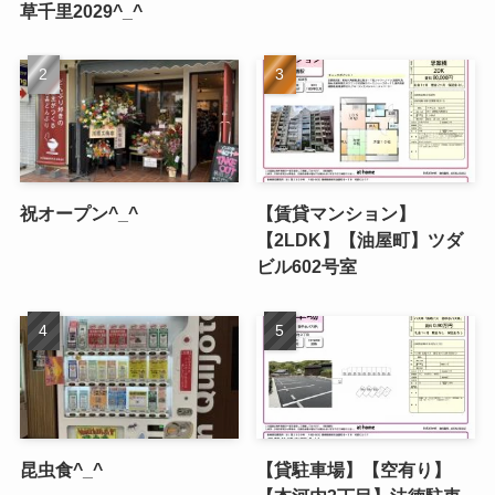
草千里2029^_^
祝オープン^_^
【賃貸マンション】
【2LDK】【油屋町】ツダ
ビル602号室
昆虫食^_^
【貸駐車場】【空有り】