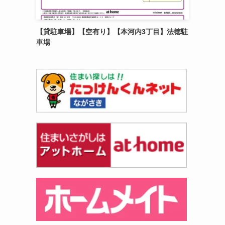
【貸駐車場】【空有り】【本河内3丁目】法徳駐
車場