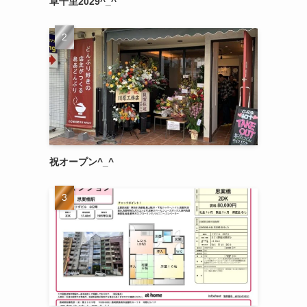
草千里2029^_^
祝オープン^_^