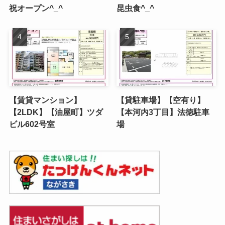
祝オープン^_^
昆虫食^_^
【賃貸マンション】
【貸駐車場】【空有り】
【2LDK】【油屋町】ツダ
【本河内3丁目】法徳駐車
ビル602号室
場