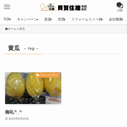
LINE
TOP
キャンペーン
賃貸
売買
リフォームリノベ例
会社概要
ホーム
黄瓜
黄瓜
– tag –
スタッフブログ
御礼^_^
2022年8月26日