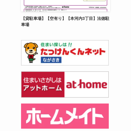
【貸駐車場】【空有り】【本河内3丁目】法徳駐
車場