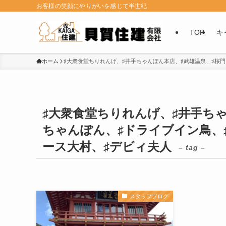
お客様の笑顔にやりがいを感じて半世紀
TOP
キ
ホーム
♯大衆食堂ちりれんげ、♯井手ちゃんぽん本店、♯武雄温泉、♯桜門
♯大衆食堂ちりれんげ、♯井手ちゃ
ちゃんぽん、♯ドライブイン鳥、♯
ース大村、♯デビィ夫人
– tag –
スタッフブログ