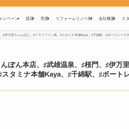
ャンペーン
賃貸
売買
リフォームリノベ例
会社概要
ス
、♯伊万里ちゃんぽん、♯ドライブイン鳥、♯スタミナ本舗Kaya、♯千綿駅、♯ボートレース
んぽん本店、♯武雄温泉、♯桜門、♯伊万
スタミナ本舗Kaya、♯千綿駅、♯ボート