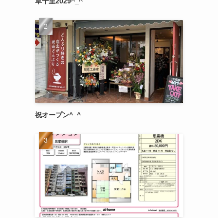
草千里2029^_^
祝オープン^_^