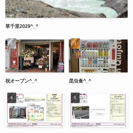
草千里2029^_^
祝オープン^_^
昆虫食^_^