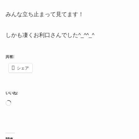
みんな立ち止まって見てます！
しかも凄くお利口さんでした^_^^_^
共有:
シェア
いいね:
読
み
込
み