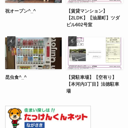
祝オープン^_^
【賃貸マンション】
【2LDK】【油屋町】ツダ
ビル602号室
昆虫食^_^
【貸駐車場】【空有り】
【本河内3丁目】法徳駐車
場