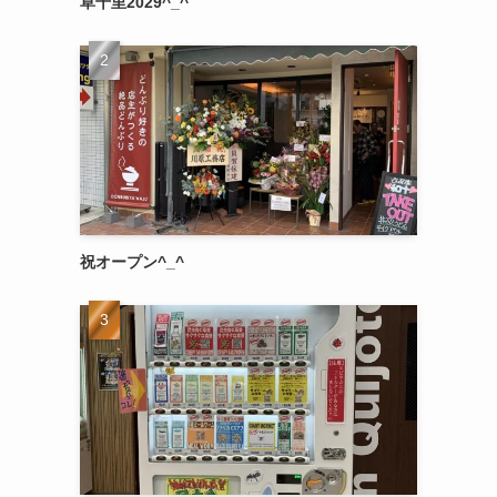
草千里2029^_^
祝オープン^_^