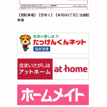
【貸駐車場】【空有り】【本河内3丁目】法徳駐
車場